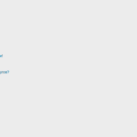
и!
угов?