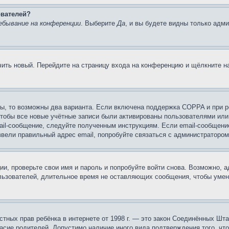
ователей?
ебывание на конференции
. Выберите
Да
, и вы будете видны только адм
учить новый. Перейдите на страницу входа на конференцию и щёлкните 
ы, то возможны два варианта. Если включена поддержка COPPA и при ре
чтобы все новые учётные записи были активированы пользователями или
ail-сообщение, следуйте полученным инструкциям. Если email-сообщение
ввели правильный адрес email, попробуйте связаться с администратором
ии, проверьте свои имя и пароль и попробуйте войти снова. Возможно,
льзователей, длительное время не оставляющих сообщения, чтобы умен
 частных прав ребёнка в интернете от 1998 г. — это закон Соединённых 
асие родителей. Допустимо наличие иного вида подтверждения того, чт