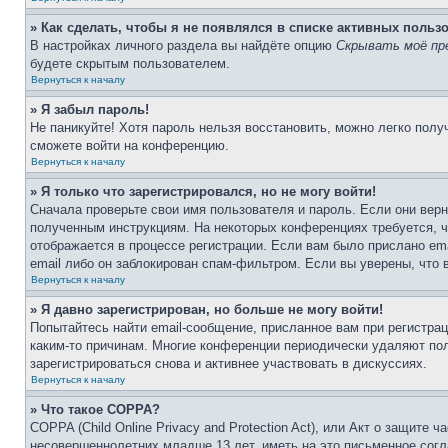
» Как сделать, чтобы я не появлялся в списке активных польз
В настройках личного раздела вы найдёте опцию
Скрывать моё пр
будете скрытым пользователем.
Вернуться к началу
» Я забыл пароль!
Не паникуйте! Хотя пароль нельзя восстановить, можно легко пол
сможете войти на конференцию.
Вернуться к началу
» Я только что зарегистрировался, но не могу войти!
Сначала проверьте свои имя пользователя и пароль. Если они верн
полученным инструкциям. На некоторых конференциях требуется, 
отображается в процессе регистрации. Если вам было прислано em
email либо он заблокирован спам-фильтром. Если вы уверены, что 
Вернуться к началу
» Я давно зарегистрирован, но больше не могу войти!
Попытайтесь найти email-сообщение, присланное вам при регистрац
каким-то причинам. Многие конференции периодически удаляют по
зарегистрироваться снова и активнее участвовать в дискуссиях.
Вернуться к началу
» Что такое COPPA?
COPPA (Child Online Privacy and Protection Act), или Акт о защите
несовершеннолетних младше 13 лет, иметь на это письменное согл