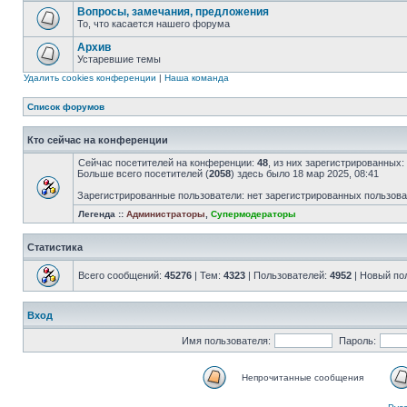
Вопросы, замечания, предложения
То, что касается нашего форума
Архив
Устаревшие темы
Удалить cookies конференции
|
Наша команда
Список форумов
Кто сейчас на конференции
Сейчас посетителей на конференции:
48
, из них зарегистрированных:
Больше всего посетителей (
2058
) здесь было 18 мар 2025, 08:41
Зарегистрированные пользователи: нет зарегистрированных пользов
Легенда ::
Администраторы
,
Супермодераторы
Статистика
Всего сообщений:
45276
| Тем:
4323
| Пользователей:
4952
| Новый по
Вход
Имя пользователя:
Пароль:
Непрочитанные сообщения