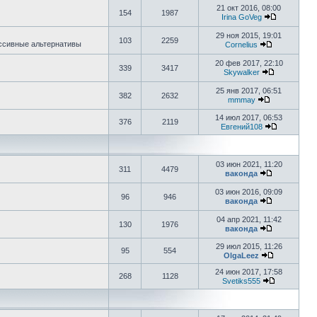
21 окт 2016, 08:00
154
1987
Irina GoVeg
29 ноя 2015, 19:01
103
2259
ессивные альтернативы
Cornelius
20 фев 2017, 22:10
339
3417
Skywalker
25 янв 2017, 06:51
382
2632
mmmay
14 июл 2017, 06:53
376
2119
Евгений108
03 июн 2021, 11:20
311
4479
ваконда
03 июн 2016, 09:09
96
946
ваконда
04 апр 2021, 11:42
130
1976
ваконда
29 июл 2015, 11:26
95
554
OlgaLeez
24 июн 2017, 17:58
268
1128
Svetiks555