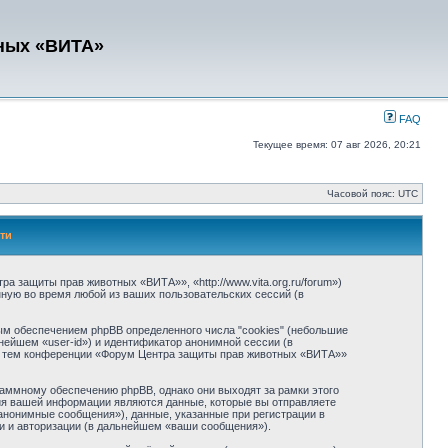
ных «ВИТА»
FAQ
Текущее время: 07 авг 2026, 20:21
Часовой пояс: UTC
ти
 защиты прав животных «ВИТА»», «http://www.vita.org.ru/forum»)
ную во время любой из ваших пользовательских сессий (в
м обеспечением phpBB определенного числа "cookies" (небольшие
нейшем «user-id») и идентификатор анонимной сессии (в
из тем конференции «Форум Центра защиты прав животных «ВИТА»»
аммному обеспечению phpBB, однако они выходят за рамки этого
ия вашей информации являются данные, которые вы отправляете
нонимные сообщения»), данные, указанные при регистрации в
и и авторизации (в дальнейшем «ваши сообщения»).