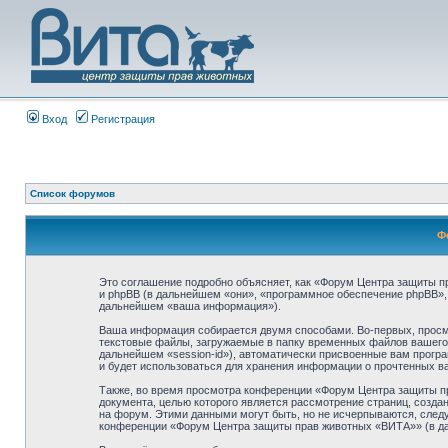
Вход
Регистрация
Список форумов
Ф
Это соглашение подробно объясняет, как «Форум Центра защиты пр
и phpBB (в дальнейшем «они», «программное обеспечение phpBB»,
дальнейшем «ваша информация»).
Ваша информация собирается двумя способами. Во-первых, просм
текстовые файлы, загружаемые в папку временных файлов вашего б
дальнейшем «session-id»), автоматически присвоенные вам прогр
и будет использоваться для хранения информации о прочтенных в
Также, во время просмотра конференции «Форум Центра защиты пр
документа, целью которого является рассмотрение страниц, соз
на форум. Этими данными могут быть, но не исчерпываются, след
конференции «Форум Центра защиты прав животных «ВИТА»» (в да