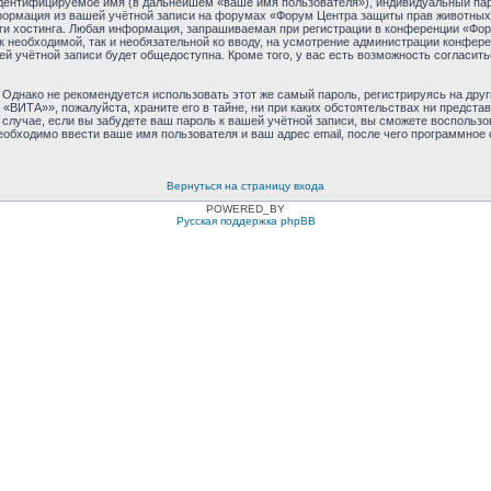
идентифицируемое имя (в дальнейшем «ваше имя пользователя»), индивидуальный пар
нформация из вашей учётной записи на форумах «Форум Центра защиты прав животны
и хостинга. Любая информация, запрашиваемая при регистрации в конференции «Фо
как необходимой, так и необязательной ко вводу, на усмотрение администрации конф
й учётной записи будет общедоступна. Кроме того, у вас есть возможность согласит
днако не рекомендуется использовать этот же самый пароль, регистрируясь на друг
«ВИТА»», пожалуйста, храните его в тайне, ни при каких обстоятельствах ни предст
 В случае, если вы забудете ваш пароль к вашей учётной записи, вы сможете восполь
бходимо ввести ваше имя пользователя и ваш адрес email, после чего программное 
Вернуться на страницу входа
POWERED_BY
Русская поддержка phpBB