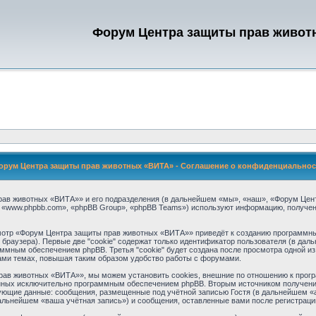
Форум Центра защиты прав живот
орум Центра защиты прав животных «ВИТА» - Соглашение о конфиденциальнос
ав животных «ВИТА»» и его подразделения (в дальнейшем «мы», «наш», «Форум Центра
 «www.phpbb.com», «phpBB Group», «phpBB Teams») используют информацию, получен
отр «Форум Центра защиты прав животных «ВИТА»» приведёт к созданию программны
раузера). Первые две "cookie" содержат только идентификатор пользователя (в даль
аммным обеспечением phpBB. Третья "cookie" будет создана после просмотра одной 
ами темах, повышая таким образом удобство работы с форумами.
ав животных «ВИТА»», мы можем установить cookies, внешние по отношению к прогр
данных исключительно программным обеспечением phpBB. Вторым источником получен
ующие данные: сообщения, размещенные под учётной записью Гостя (в дальнейшем «а
льнейшем «ваша учётная запись») и сообщения, оставленные вами после регистраци