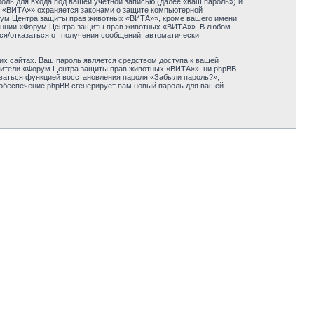
оль для входа под вашей учётной записью (далее «ваш пароль») и
х «ВИТА»» охраняется законами о защите компьютерной
рум Центра защиты прав животных «ВИТА»», кроме вашего имени
еренции «Форум Центра защиты прав животных «ВИТА»». В любом
ься/отказаться от получения сообщений, автоматически
их сайтах. Ваш пароль является средством доступа к вашей
авители «Форум Центра защиты прав животных «ВИТА»», ни phpBB
зоваться функцией восстановления пароля «Забыли пароль?»,
обеспечение phpBB сгенерирует вам новый пароль для вашей