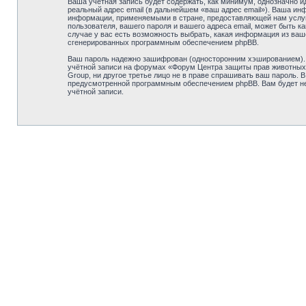
Ваша учётная запись будет содержать, как минимум, однозначно 
реальный адрес email (в дальнейшем «ваш адрес email»). Ваша и
информации, применяемыми в стране, предоставляющей нам услуг
пользователя, вашего пароля и вашего адреса email, может быть 
случае у вас есть возможность выбрать, какая информация из ваше
сгенерированных программным обеспечением phpBB.
Ваш пароль надежно зашифрован (односторонним хэшированием). О
учётной записи на форумах «Форум Центра защиты прав животных 
Group, ни другое третье лицо не в праве спрашивать ваш пароль.
предусмотренной программным обеспечением phpBB. Вам будет нео
учётной записи.