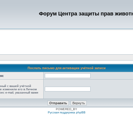
Форум Центра защиты прав живот
Послать письмо для активации учётной записи
ля:
анный с вашей учётной
не изменили его в Личном
рес e-mail, указанный вами
POWERED_BY
Русская поддержка phpBB