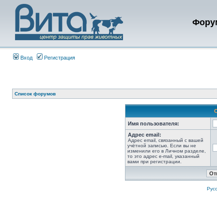
Фору
Вход
Регистрация
Список форумов
Имя пользователя:
Адрес email:
Адрес email, связанный с вашей
учётной записью. Если вы не
изменили его в Личном разделе,
то это адрес e-mail, указанный
вами при регистрации.
Рус