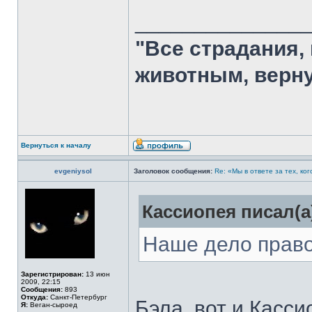
______________
"Все страдания,
животным, верну
Вернуться к началу
evgeniysol
Заголовок сообщения:
Re: «Мы в ответе за тех, ко
Кассиопея писал(а
Наше дело право
Зарегистрирован:
13 июн
2009, 22:15
Сообщения:
893
Откуда:
Санкт-Петербург
Бэла, вот и Касс
Я:
Веган-сыроед