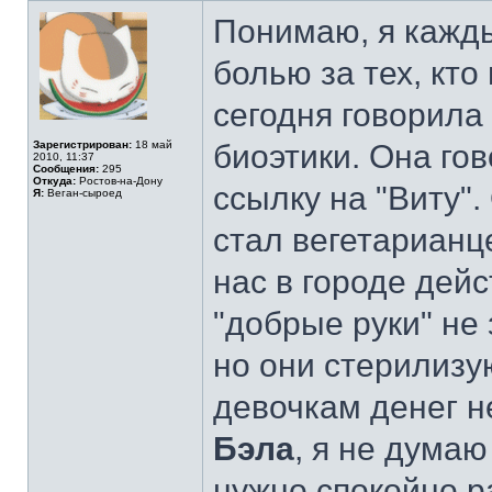
Понимаю, я кажд
болью за тех, кто
сегодня говорила
Зарегистрирован:
18 май
биоэтики. Она гов
2010, 11:37
Сообщения:
295
Откуда:
Ростов-на-Дону
ссылку на "Виту"
Я:
Веган-сыроед
стал вегетарианце
нас в городе дей
"добрые руки" не 
но они стерилизу
девочкам денег н
Бэла
, я не думаю
нужно спокойно р