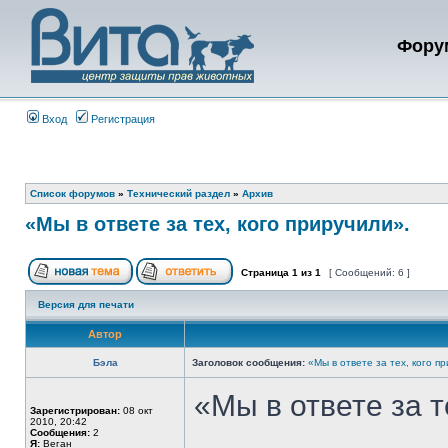
Фору
Вход
Регистрация
Список форумов
»
Технический раздел
»
Архив
«Мы в ответе за тех, кого приручили».
Страница
1
из
1
[ Сообщений: 6 ]
Версия для печати
Автор
Бэла
Заголовок сообщения:
«Мы в ответе за тех, кого п
«Мы в ответе за т
Зарегистрирован:
08 окт
2010, 20:42
Сообщения:
2
Я:
Веган