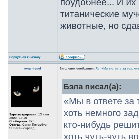
поудобнее... И их
титанические муч
животные, но сда
Вернуться к началу
evgeniysol
Заголовок сообщения:
Re: «Мы в ответе за тех, ко
Бэла писал(а):
«Мы в ответе за 
хоть немного за
Зарегистрирован:
13 июн
2009, 22:15
Сообщения:
893
кто-нибудь решит
Откуда:
Санкт-Петербург
Я:
Веган-сыроед
хоть чуть-чуть в