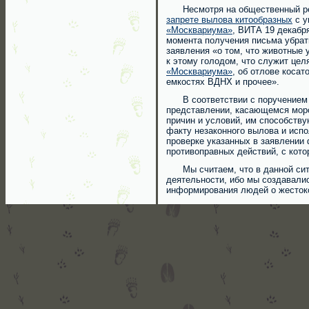
Несмотря на общественный рез
запрете вылова китообразных
с у
«Москвариума»
, ВИТА 19 декабр
момента получения письма убра
заявления «о том, что животные
к этому голодом, что служит це
«Москвариума»
, об отлове коса
емкостях ВДНХ и прочее».
В соответствии с поручением пр
представлении, касающемся мор
причин и условий, им способству
факту незаконного вылова и исп
проверке указанных в заявлении 
противоправных действий, с кот
Мы считаем, что в данной ситу
деятельности, ибо мы создавалис
информирования людей о жесток