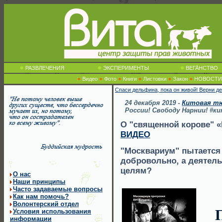
РАЗВЛЕЧЕНИЯ
ЭКСПЕРИМЕНТЫ
ВЕГА́НСТВО
Видео
Фото
Книги
Листовки
Закон
НОВОСТИ
Спаси дельфина, пока он живой! Верни д
24 декабря 2019 -
Китовая т
России! Свободу Нарнии! #
О "священной корове" «
ВИДЕО
"Москвариум" пытается 
добровольно, а деятел
целям?
О нас
Наши принципы
Часто задаваемые вопросы
Как нам помочь?
Волонтерский отдел
Условия использования
информации