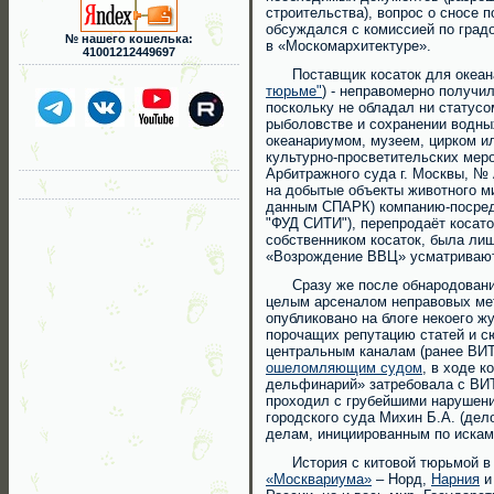
строительства), вопрос о сносе 
обсуждался с комиссией по град
№ нашего кошелька:
в «Москомархитектуре».
41001212449697
Поставщик косаток для океана
тюрьме"
) - неправомерно получи
поскольку не обладал ни статусо
рыболовстве и сохранении водных
океанариумом, музеем, цирком ил
культурно-просветительских мер
Арбитражного суда г. Москвы, № 
на добытые объекты животного 
данным СПАРК) компанию-посред
"ФУД СИТИ"), перепродаёт косат
собственником косаток, была ли
«Возрождение ВВЦ» усматриваютс
Сразу же после обнародования 
целым арсеналом неправовых мет
опубликовано на блоге некоего ж
порочащих репутацию статей и 
центральным каналам (ранее ВИТ
ошеломляющим судом
, в ходе 
дельфинарий» затребовала с ВИТ
проходил с грубейшими нарушени
городского суда Михин Б.А. (дело
делам, инициированным по иска
История с китовой тюрьмой в б.
«Москвариума»
– Норд,
Нарния
и