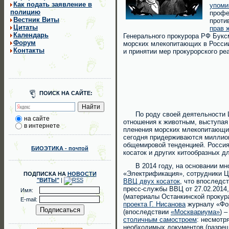
Как подать заявление в
упоми
полицию
профе
Вестник Виты
проти
Цитаты
прав 
Календарь
Генерального прокурора РФ Букс
Форум
морских млекопитающих в России,
Контакты
и принятии мер прокурорского р
ПОИСК НА САЙТЕ:
По роду своей деятельности Це
на сайте
отношения к животным, выступая 
в интернете
пленения морских млекопитающих
сегодня придерживаются миллион
общемировой тенденцией. Россия,
БИОЭТИКА - почтой
косаток и других китообразных д
В 2014 году, на основании мно
«Электрификация», сотрудники Ц
ПОДПИСКА НА
НОВОСТИ
"ВИТЫ"
|
ВВЦ двух косаток
, что впослед
пресс-службы ВВЦ от 27.02.2014
Имя:
(материалы Останкинской прокура
E-mail:
проекта Г. Нисанова
журналу «Фор
(впоследствии
«Москвариума»
) 
столичным самостроем
: несмотр
необходимых документов (разреше