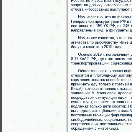
России, но и весь мир. Государс
запрет на добычу китообразных в
отлова китообразных выступают 
Нам известно, что по фактам н
Генеральной прокуратурой РФ в 
составам: ст. 159 УК РФ, ст. 245
направлены в суд, а фигуранты д
Нам также известно, что в ноя
агентства по рыболовству Илье 
белух и косаток в 2019 году.
Осенью 2019 г. пограничным уп
8.17 КоАП РФ, где ответчиком с
транспортировавший, содержавши
Общественность хорошо информ
относятся в плотоядному экотипу
кормления косаток несвойственн
принимать еду только к третьей 
Китай), которая отчаянно отказы
заявлению А. Азовцевой, дресс
посредством стимуляции едой. Т
существует, во время отлова по
подлежат только дети косаток. 
выглядели истощёнными и ослаб
постоянные инъекции фармпрепар
свободолюбивых, социальных, по
сопряжено с их постоянными стр
обращением с животными.