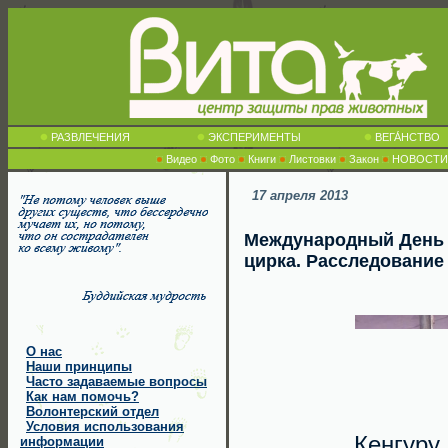
РАЗВЛЕЧЕНИЯ
ЭКСПЕРИМЕНТЫ
ВЕГА́НСТВО
Видео
Фото
Книги
Листовки
Закон
НОВОСТИ
17 апреля 2013
Международный День 
цирка. Расследование 
О нас
Наши принципы
Часто задаваемые вопросы
Как нам помочь?
Волонтерский отдел
Условия использования
Кенгуру
информации