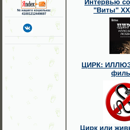
Интервью с
"Виты" Х
№ нашего кошелька:
41001212449697
ЦИРК: ИЛЛЮ
фил
Цирк или жив