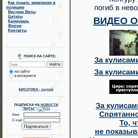
Как подать заявление в
погиб в нев
полицию
Вестник Виты
Цитаты
ВИДЕО 
Календарь
Форум
Контакты
ПОИСК НА САЙТЕ:
За кулисам
За кулисам
на сайте
в интернете
БИОЭТИКА - почтой
За кулисам
ПОДПИСКА НА
НОВОСТИ
"ВИТЫ"
|
Спрятанно
Имя:
E-mail:
То, ч
не показы