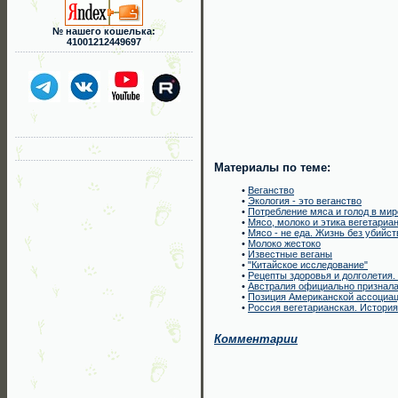
№ нашего кошелька:
41001212449697
Материалы по теме:
•
Веганство
•
Экология - это веганство
•
Потребление мяса и голод в мир
•
Мясо, молоко и этика вегетариа
•
Мясо - не еда. Жизнь без убийст
•
Молоко жестоко
•
Известные веганы
•
"Китайское исследование"
•
Рецепты здоровья и долголетия.
•
Австралия официально признала
•
Позиция Американской ассоциац
•
Россия вегетарианская. История
Комментарии