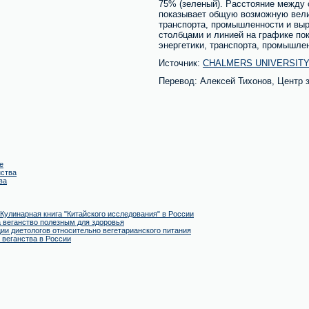
75% (зеленый). Расстояние между 
показывает общую возможную вели
транспорта, промышленности и вы
столбцами и линией на графике по
энергетики, транспорта, промышле
Источник:
CHALMERS UNIVERSIT
Перевод: Алексей Тихонов, Центр
е
нства
ва
 Кулинарная книга "Китайского исследования" в России
 веганство полезным для здоровья
ии диетологов относительно вегетарианского питания
 веганства в России