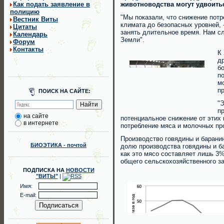
Как подать заявление в
животноводства могут удвоитьс
полицию
"Мы показали, что снижение пот
Вестник Виты
климата до безопасных уровней, 
Цитаты
занять длительное время. Нам с
Календарь
Земли".
Форум
Контакты
К
д
б
п
м
п
ПОИСК НА САЙТЕ:
"
п
на сайте
потенциальное снижение от этих 
в интернете
потребление мяса и молочных пр
Производство говядины и барани
БИОЭТИКА - почтой
долю производства говядины и ба
как это мясо составляет лишь 3%
общего сельскохозяйственного за
ПОДПИСКА НА
НОВОСТИ
"ВИТЫ"
|
Имя:
E-mail: