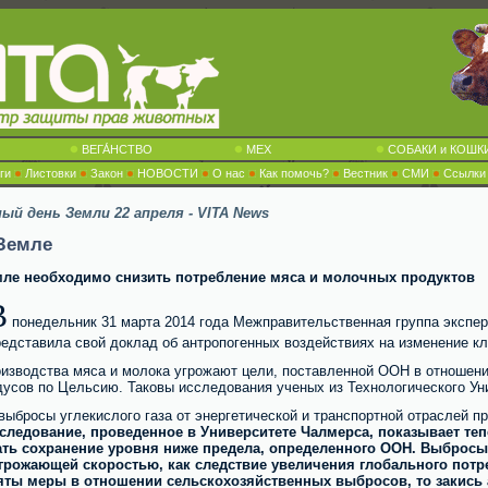
ВЕГА́НСТВО
МЕХ
СОБАКИ и КОШК
ги
Листовки
Закон
НОВОСТИ
О нас
Как помочь?
Вестник
СМИ
Ссылки
ный день Земли 22 апреля - VITA News
 Земле
мле необходимо снизить потребление мяса и молочных продуктов
В
понедельник 31 марта 2014 года Межправительственная группа экспер
редставила свой доклад об антропогенных воздействиях на изменение кл
оизводства мяса и молока угрожают цели, поставленной ООН в отношени
дусов по Цельсию. Таковы исследования ученых из Технологического Ун
выбросы углекислого газа от энергетической и транспортной отраслей 
следование, проведенное в Университете Чалмерса, показывает тепе
ать сохранение уровня ниже предела, определенного ООН. Выбросы 
грожающей скоростью, как следствие увеличения глобального пот
няты меры в отношении сельскохозяйственных выбросов, то закись а