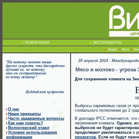
РАЗВЛЕЧЕНИЯ
ЭКСПЕРИМЕНТЫ
Видео
Фото
Кни
20 апреля 2014 - Международ
Мясо и молоко - угроза
Для сохранения климата на Зе
п
Выбросы парниковых газов от пр
О нас
глобального потепления до 2 гра
Наши принципы
Часто задаваемые вопросы
В докладе IPCC отмечается, что 
Как нам помочь?
загрязнения климата.
Однако, ис
Волонтерский отдел
выбросов не будет гарантиров
Условия использования
продолжают увеличиваться с у
информации
продуктов
. Если не будут при