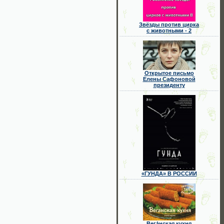
Звёзды против цирка
с животными - 2
Открытое письмо
Елены Сафоновой
президенту
«ГУНДА» В РОССИИ
Вега́нская кухня