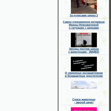
За кулисами цирка 2
Самое откровенное интервью
Ирины Новожиловой
о ситуации с цирками
Звёзды против цирка
с животными - ВИДЕО
О свирепых зоозащитниках
и беззащитных укротителях
Спаси животных
- закрой цирк!