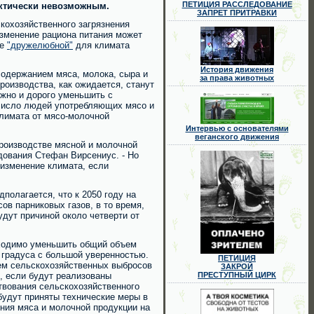
ПЕТИЦИЯ РАССЛЕДОВАНИЕ
рактически невозможным.
ЗАПРЕТ ПРИТРАВКИ
кохозяйственного загрязнения
изменение рациона питания может
ее
"дружелюбной"
для климата
История движения
 содержанием мяса, молока, сыра и
за права животных
роизводства, как ожидается, станут
жно и дорого уменьшить с
число людей употребляющих мясо и
климата от мясо-молочной
Интервью с основателями
веганского движения
роизводстве мясной и молочной
едования Стефан Вирсениус. - Но
 изменение климата, если
полагается, что к 2050 году на
в парниковых газов, в то время,
дут причиной около четверти от
бходимо уменьшить общий объем
 градуса с большой уверенностью.
ПЕТИЦИЯ
м сельскохозяйственных выбросов
ЗАКРОЙ
), если будут реализованы
ПРЕСТУПНЫЙ ЦИРК
твования сельскохозяйственного
будут приняты технические меры в
ния мяса и молочной продукции на