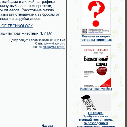
столбцами и линией на графике
чину выбросов от энергетики,
рубки лесов. Расстояние между
казывает отношение к выбросам от
нности и вырубки лесов.
Y OF TECHNOLOGY
 защиты прав животных "ВИТА"
Петиция за запрет
тестов на животных
Центр защиты прав животных «ВИТА»
Сайт:
www.vita.org.ru
Почта:
vita@vita.org.ru
Разоблачение убийцы
ПЕТИЦИЯ
Требуем ввести
жесткий госконтроль
за разведением
Наверх
животных-компаньонов