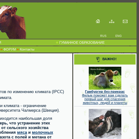
RUS
ENG
И
ГУМАННОЕ ОБРАЗОВАНИЕ
ФОРУМ
Контакты
ВАЖНО!
тов по изменению климата (IPCC)
Гамбургер без прикрас
Фильм поможет вам сделать
имата.
первый шаг для спасения
животных, людей и планеты
и климата - ограничение
иверситета Чалмерса (Швеция).
приходится наибольшая доля
рь, что устранение этих
от сельского хозяйства
ребления
мяса
и
молочных
зота с полей и метана от