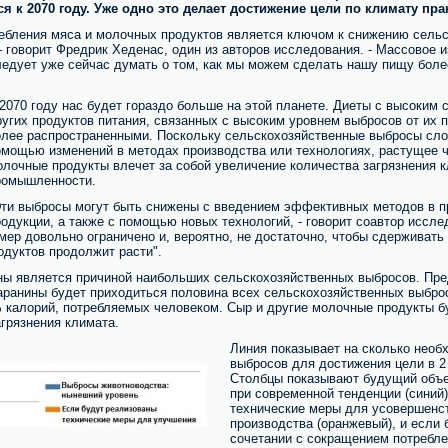
я к 2070 году. Уже одно это делает достижение цели по климату п
ребления мяса и молочных продуктов является ключом к снижению сельс
- говорит Фредрик Хеденас, один из авторов исследования. - Массовое 
ледует уже сейчас думать о том, как мы можем сделать нашу пищу бол
 2070 году нас будет гораздо больше на этой планете. Диеты с высоким
ругих продуктов питания, связанных с высоким уровнем выбросов от их п
олее распространенными. Поскольку сельскохозяйственные выбросы сло
омощью изменений в методах производства или технологиях, растущее 
олочные продукты влечет за собой увеличение количества загрязнения 
ромышленности.
Эти выбросы могут быть снижены с введением эффективных методов в п
родукции, а также с помощью новых технологий, - говорит соавтор иссл
мер довольно ограничено и, вероятно, не достаточно, чтобы сдерживать
одуктов продолжит расти".
ны является причиной наибольших сельскохозяйственных выбросов. Пред
ранины будет приходиться половина всех сельскохозяйственных выбросо
 калорий, потребляемых человеком. Сыр и другие молочные продукты бу
грязнения климата.
Линия показывает на сколько нео
выбросов для достижения цели в 2
Столбцы показывают будущий объе
при современной тенденции (синий
технические меры для усовершенс
производства (оранжевый), и если 
сочетании с сокращением потребле