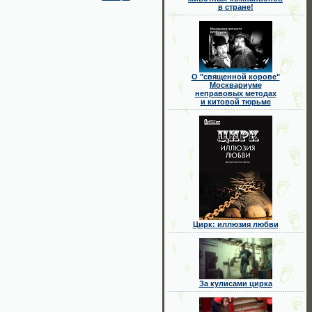
в стране!
О "священной корове"
Москвариуме
неправовых методах
и китовой тюрьме
Цирк: иллюзия любви
За кулисами цирка