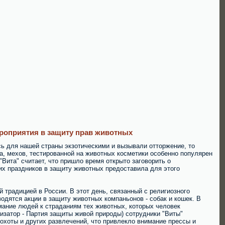
ероприятия в защиту прав животных
сь для нашей страны экзотическими и вызывали отторжение, то
са, мехов, тестированной на животных косметики особенно популярен
"Вита" считает, что пришло время открыто заговорить о
их праздников в защиту животных предоставила для этого
й традицией в России. В этот день, связанный с религиозного
одятся акции в защиту животных компаньонов - собак и кошек. В
имание людей к страданиям тех животных, которых человек
изатор - Партия защиты живой природы) сотрудники "Виты"
 охоты и других развлечений, что привлекло внимание прессы и