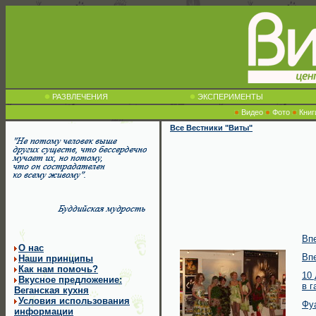
РАЗВЛЕЧЕНИЯ
ЭКСПЕРИМЕНТЫ
Видео
Фото
Книг
Все Вестники "Виты"
Вп
О нас
Вп
Наши принципы
Как нам помочь?
10
Вкусное предложение:
в 
Веганская кухня
Условия использования
Фуа
информации