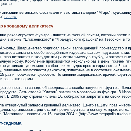
ществе.
рганизации веганского фестиваля и выставки галерею "М`арс", художни
ты"
наверх
ор кровавому деликатесу
вно рекламируется фуа-гра - паштет из гусиной печени, который ввели
ня витрины "Елисеевского" и "Французского фашона" на Тверской, в то
Арнольд Шварценеггер подписал закон, запрещающий производство и пр
еликатеса связано с особо изощрённым издевательством над животными
 клюв вставляет в желудок птицы металлическую трубку, и автомат выст
ычную норму. Кормление производится несколько раз в день, причем пт
 не доживают до момента забоя - их желудок просто взрывается. Часть у
, лишенные возможности двигаться, животные не в состоянии оказывать 
-15 раз и поражается циррозом. По мнению американских врачей, фуа-гр
ни раз выше нормы.
ественность на западе обнародовала способы получения фуа-гры, больш
 продукта. Сеть отелей "Хилтон" объявила мораторий на фуа-гра. В Изр
лет. В 2005 году страны - члены ЕС собираются запретить на своих терр
яла отвергнутый западом кровавый деликатес. Центр защиты прав живот
алось организовать ряд статей против фуа-гра, в основу которых легл
 "Мегаполис- новости" от 16 ноября 2004 г. (http://www.megapolis.ru/abo
т-садизма