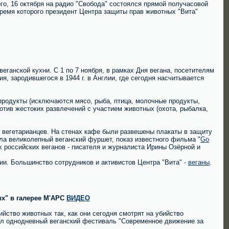
го, 16 октября на радио "Свобода" состоялся прямой получасовой
емя которого президент Центра защиты прав животных "Вита"
еганской кухни. С 1 по 7 ноября, в рамках Дня вегана, посетителям
, зародившегося в 1944 г. в Англии, где сегодня насчитывается
продукты (исключаются мясо, рыба, птица, молочные продукты,
ротив жестоких развлечений с участием животных (охота, рыбалка,
 вегетарианцев. На стенах кафе были развешены плакаты в защиту
ла великолепный веганский фуршет, показ известного фильма "
Go
х российских веганов - писателя и журналиста Ирины Озёрной и
и. Большинство сотрудников и активистов Центра "Вита" -
веганы
.
х" в галерее М'АРС
ВИДЕО
ийство животных так, как они сегодня смотрят на убийство
рыл однодневный веганский фестиваль "Современное движение за