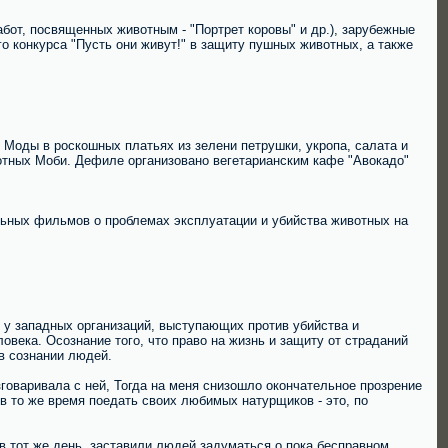
бот, посвященных животным - "Портрет коровы" и др.), зарубежные
о конкурса "Пусть они живут!" в защиту пушных животных, а также
я Моды в роскошных платьях из зелени петрушки, укропа, салата и
вотных Моби. Дефиле организовано вегетарианским кафе "Авокадо"
льных фильмов о проблемах эксплуатации и убийства животных на
д у западных организаций, выступающих против убийства и
овека. Осознание того, что право на жизнь и защиту от страданий
в сознании людей.
азговаривала с ней, Тогда на меня снизошло окончательное прозрение
 в то же время поедать своих любимых натурщиков - это, по
 в тот же день, заставили людей задуматься о пока бесправном