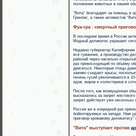
положении животных в нашем об
"Вита" благодарит за помощь в о
Гринпис, а также активистов "Ви
Фуа-гра : смертный пригов
В последнее время в России акти
Модный деликатес украшает сегод
Недавно губернатор Калифорнии 
всё гуманнее, а производство д
рабочий через насильно открытый
раз превосходящий по объёму об
двигаться. Некоторые птицы даже
заживо съедают крысы, поскольку
печень гусей увеличивается в 10
ядов, жиров и холестерина в сот
После того, как возмущенная общ
высказались за запрет жестокого
запрет действует уже несколько 
Россия же в очередной раз прин
бойкотируемых на западе. Нам уд
приговор кровавому деликатесу" в
"Вита" выступает против
ар