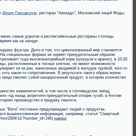
цу
Илону Гонсовскую
, ресторан "Авокадо", Московский лицей Моды,
 в меню самые дорогие и респектабельные рестораны столицы.
 время как на западе…
одажу фуа-гра. Дело в том, что цивилизованный мир становится
. На специальных фермах их кормят принудительным образом:
реливает туда высококалорийный корм (кукуруза и арахис), в 10-20
ицы, расположенные в тесных клетках, не имеют возможности
мирает из-за ран, нанесенных вводимой в желудок трубкой, кого-то
хоть какое-то сопротивление. В результате такого образа жизни
а представляет собой канцерогенный продукт, в котором количество
инство знаменитостей, в том числе и голливудских звёзд,
аиле год назад запретили принудительный откорм гусей, в Англии
иториях производство и продажу паштета.
ных "Вита" постоянно предупреждает людей о продуктах,
а вся вышеизложенная информация, например, статья "Смертный
ut/mn/2004/11/?number_id=196)
наверх