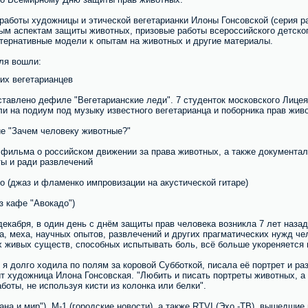
аботы художницы и этической вегетарианки Илоны Гонсовской (серия ра
ым аспектам защиты животных, призовые работы всероссийского детског
ьтернативные модели к опытам на животных и другие материалы.
ля вошли:
их вегетарианцев
дставлено дефиле "Вегетарианские леди". 7 студенток московского Лице
ли на подиум под музыку известного вегетарианца и поборника прав жи
ие "Зачем человеку животные?"
 фильма о российском движении за права животных, а также документа
ты и ради развлечений
о (джаз и фламенко импровизации на акустической гитаре)
з кафе "Авокадо")
декабря, в один день с днём защиты прав человека возникла 7 лет наза
, меха, научных опытов, развлечений и других прагматических нужд чел
х живых существ, способных испытывать боль, всё больше укореняется 
е я долго ходила по полям за коровой Субботкой, писала её портрет и р
орит художница Илона Гонсовская. "Любить и писать портреты животных, а
боты, не используя кисти из колонка или белки".
на и мир"), М-1 (городские новости), а также RTVI (Эхо -ТВ), вышедшие