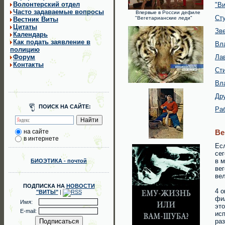
Волонтерский отдел
"Ви
Часто задаваемые вопросы
Впервые в России дефиле
Сту
"Вегетарианские леди"
Вестник Виты
Цитаты
Зв
Календарь
Как подать заявление в
Вл
полицию
Форум
Ла
Контакты
Ст
Вл
Др
ПОИСК НА САЙТЕ:
Ра
на сайте
Ве
в интернете
Есл
сег
в м
БИОЭТИКА - почтой
вег
ве
ПОДПИСКА НА
НОВОСТИ
4 о
"ВИТЫ"
|
фил
Имя:
это
E-mail:
исп
раз