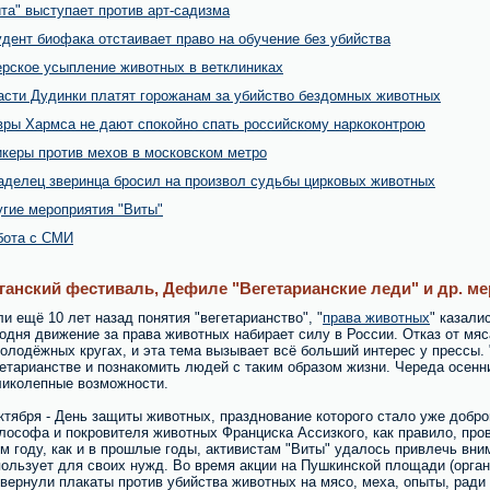
та" выступает против арт-садизма
дент биофака отстаивает право на обучение без убийства
ерское усыпление животных в ветклиниках
асти Дудинки платят горожанам за убийство бездомных животных
вры Хармса не дают спокойно спать российскому наркоконтрою
икеры против мехов в московском метро
аделец зверинца бросил на произвол судьбы цирковых животных
угие мероприятия "Виты"
бота с СМИ
ганский фестиваль, Дефиле "Вегетарианские леди" и др. м
и ещё 10 лет назад понятия "вегетарианство", "
права животных
" казали
одня движение за права животных набирает силу в России. Отказ от мя
олодёжных кругах, и эта тема вызывает всё больший интерес у прессы. 
етарианстве и познакомить людей с таким образом жизни. Череда осенн
ликолепные возможности.
ктября - День защиты животных, празднование которого стало уже добро
ософа и покровителя животных Франциска Ассизкого, как правило, пров
м году, как и в прошлые годы, активистам "Виты" удалось привлечь вн
ользует для своих нужд. Во время акции на Пушкинской площади (орган
вернули плакаты против убийства животных на мясо, меха, опыты, ради