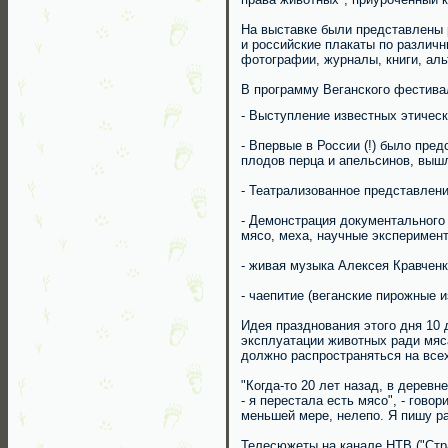
На выставке были представлены р
и российские плакаты по различн
фотографии, журналы, книги, ал
В программу Веганского фестива
- Выступление известных этическ
- Впервые в России (!) было пре
плодов перца и апельсинов, выш
- Театрализованное представлен
- Демонстрация документального
мясо, меха, научные эксперимен
- живая музыка Алексея Кравченк
- чаепитие (веганские пирожные и
Идея празднования этого дня 10 
эксплуатации животных ради мяса
должно распространяться на все
"Когда-то 20 лет назад, в деревн
- я перестала есть мясо", - гов
меньшей мере, нелепо. Я пишу ра
Телесюжеты на канале НТВ ("Стра