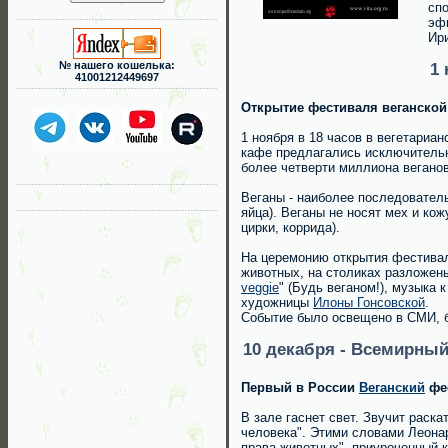
спо
эф
Ир
№ нашего кошелька:
1
41001212449697
Открытие фестиваля веганской
1 ноября в 18 часов в вегетариа
кафе предлагались исключительно
более четверти миллиона веганов
Веганы - наиболее последовател
яйца). Веганы не носят мех и ко
цирки, коррида).
На церемонию открытия фестивал
животных, на столиках разложен
veggie
" (Будь веганом!), музыка
художницы
Илоны Гонсовской
.
Событие было освещено в СМИ, б
10 декабря - Всемирны
Первый в России
Веганский
фес
В зале гаснет свет. Звучит раска
человека". Этими словами Леона
права животных", приуроченный 