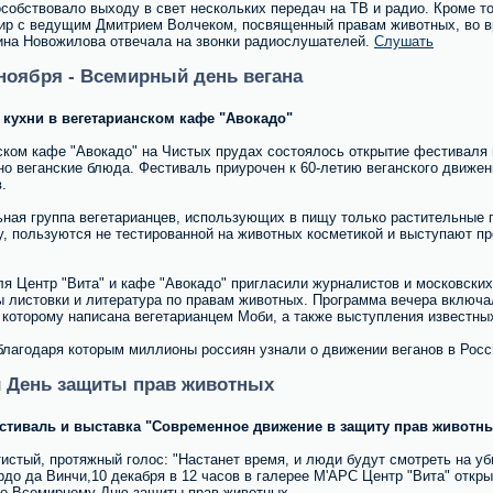
собствовало выходу в свет нескольких передач на ТВ и радио. Кроме то
ир с ведущим Дмитрием Волчеком, посвященный правам животных, во вр
ина Новожилова отвечала на звонки радиослушателей.
Слушать
 ноября - Всемирный день вегана
 кухни в вегетарианском кафе "Авокадо"
нском кафе "Авокадо" на Чистых прудах состоялось открытие фестиваля в
 веганские блюда. Фестиваль приурочен к 60-летию веганского движения
.
ьная группа вегетарианцев, использующих в пищу только растительные 
жу, пользуются не тестированной на животных косметикой и выступают п
я Центр "Вита" и кафе "Авокадо" пригласили журналистов и московских
ы листовки и литература по правам животных. Программа вечера включа
 к которому написана вегетарианцем Моби, а также выступления известны
лагодаря которым миллионы россиян узнали о движении веганов в Росси
й День защиты прав животных
тиваль и выставка "Современное движение в защиту прав животны
тистый, протяжный голос: "Настанет время, и люди будут смотреть на уб
рдо да Винчи,10 декабря в 12 часов в галерее М'АРС Центр "Вита" отк
ко Всемирному Дню защиты прав животных.