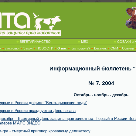
ВЕГЕТАРИАНСТВО
МЕХ
СОБАКИ и 
и
Листовки
Закон
НОВОСТИ
О нас
Как помочь?
Вестник
СМИ
Ссылки
Информационный бюллетень 
№ 7.
2004
Октябрь - ноябрь - декабрь
ервые в России дефиле "Вегетарианские леди"
ервые в России празднуется День вегана
 декабря - Всемирный День защиты прав животных. Первый в России Вег
галерее М'АРС
ВИДЕО
-гра - смертный приговор кровавому деликатесу