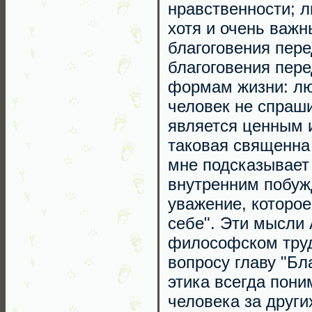
нравственности; 
хотя и очень важн
благоговения пер
благоговения пере
формам жизни: лю
человек не спраши
является ценным и
таковая священна 
мне подсказывает 
внутренним побуж
уважение, которо
себе". Эти мысли
философском труде
вопросу главу "Бл
этика всегда пони
человека за други