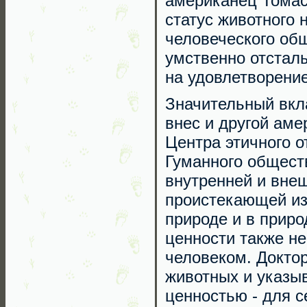
американец Томас
статус животного 
человеческого общ
умственно отстал
на удовлетворение
Значительный вкл
внес и другой ам
Центра этичного 
Гуманного общест
внутренней и вне
проистекающей из 
природе и в приро
ценности также не
человеком. Докто
животных и указыв
ценностью - для с