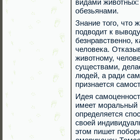
видами животных:
обезьянами.
Знание того, что 
подводит к выводу
безнравственно, к
человека. Отказыв
животному, челов
существами, делае
людей, а ради сам
признается самост
Идея самоценности
имеет моральный 
определяется спо
своей индивидуаль
этом пишет побор