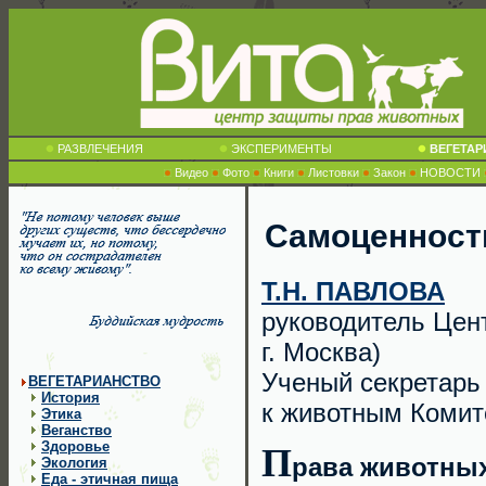
РАЗВЛЕЧЕНИЯ
ЭКСПЕРИМЕНТЫ
ВЕГЕТА
Видео
Фото
Книги
Листовки
Закон
НОВОСТИ
Самоценност
Т.Н. ПАВЛОВА
руководитель Цен
г. Москва)
Ученый секретарь
ВЕГЕТАРИАНСТВО
История
к животным Комит
Этика
Веганство
Здоровье
П
рава животны
Экология
Еда - этичная пища