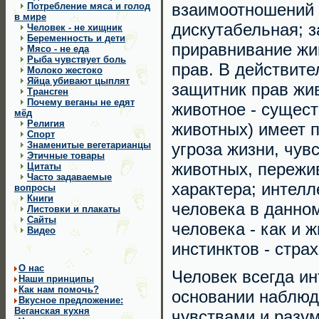
взаимоотношений 
Потребление мяса и голод
в мире
дискутабельная; з
Человек - не хищник
Беременность и дети
приравнивание жи
Мясо - не еда
Рыба чувствует боль
прав. В действите
Молоко жестоко
Яйца убивают цыплят
защитник прав ж
Трансген
Почему веганы не едят
животное - сущест
мёд
Религия
животных) имеет п
Cпорт
Знаменитые вегетарианцы
угроза жизни, чув
Этичные товары
животных, пережива
Цитаты
Часто задаваемые
характера; интелл
вопросы
Книги
человека в данном
Листовки и плакаты
Сайты
человека - как и 
Видео
инстинктов - стра
О нас
Человек всегда ин
Наши принципы
Как нам помочь?
основании наблюд
Вкусное предложение:
Веганская кухня
чувствами и разум