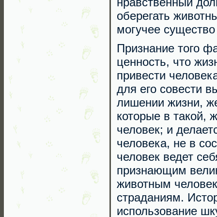
нравственный дол
оберегать животны
могучее существо
Признание того ф
ценность, что жиз
привести человек
для его совести в
лишении жизни, же
которые в такой, 
человек; и делает
человека, не в со
человек ведет себ
признающим велик
животным человек
страданиям. Истор
использование шк