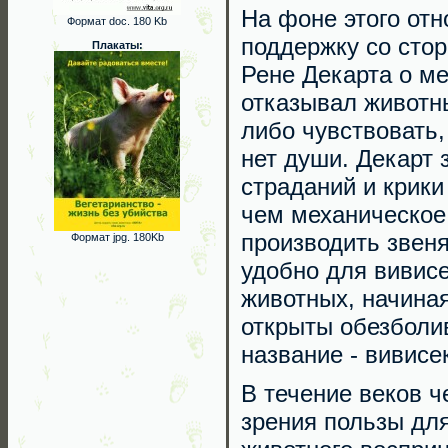
На фоне этого от
Формат doc. 180 Kb
поддержку со сто
Плакаты:
Рене Декарта о м
отказывал животны
либо чувствовать, 
нет души. Декарт 
страданий и крики
чем механическое 
производить звен
Формат jpg. 180Kb
удобно для вивис
животных, начиная
открыты обезболи
название - вивисек
В течение веков ч
зрения пользы для