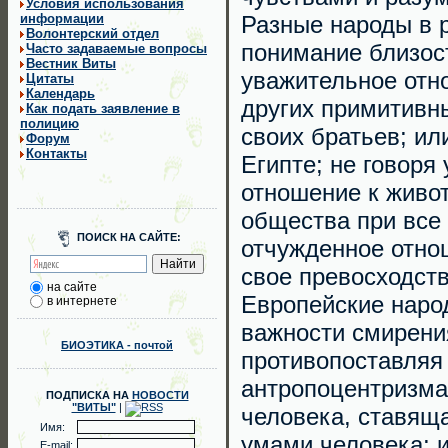
Условия использования
информации
Разные народы в 
Волонтерский отдел
понимание близост
Часто задаваемые вопросы
Вестник Виты
уважительное отн
Цитаты
Календарь
других примитивн
Как подать заявление в
полицию
своих братьев; и
Форум
Контакты
Египте; не говоря
отношение к живо
общества при все
ПОИСК НА САЙТЕ:
отчужденное отно
свое превосходст
на сайте
Европейские народ
в интернете
важности смирени
БИОЭТИКА - почтой
противопоставляя 
антропоцентризма
ПОДПИСКА НА
НОВОСТИ
"ВИТЫ"
|
человека, ставяща
Имя:
умами человека; 
E-mail: