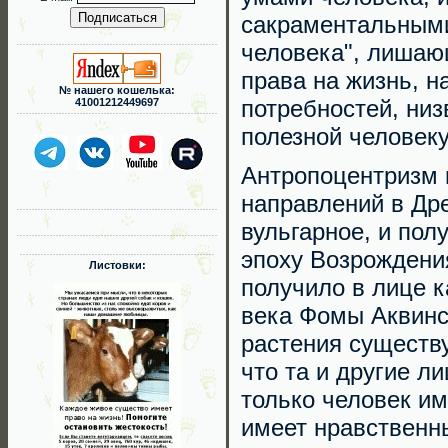
сакраментальными
человека", лишаю
права на жизнь, 
№ нашего кошелька:
потребностей, ни
41001212449697
полезной человеку
Антропоцентризм 
направлений в Др
вульгарное, и пол
эпоху Возрождени
Листовки:
получило в лице к
века Фомы Аквинск
растения существу
что та и другие л
только человек им
имеет нравственн