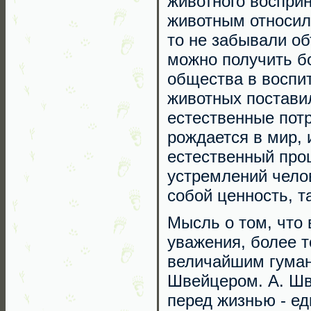
животного воспри
животным относил
то не забывали об
можно получить бо
общества в воспи
животных поставил
естественные потр
рождается в мир, 
естественный проц
устремлений челов
собой ценность, т
Мысль о том, что 
уважения, более т
величайшим гума
Швейцером. А. Шв
перед жизнью - е