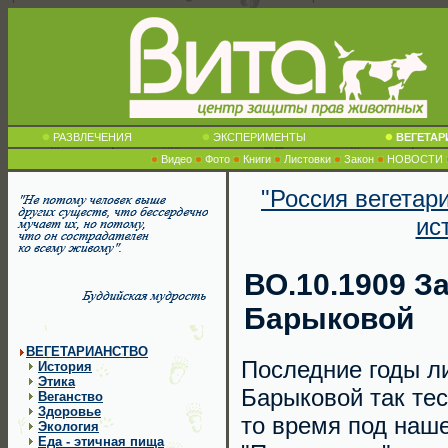
РАЗВЛЕЧЕНИЯ
ЭКСПЕРИМЕНТЫ
ВЕГЕТА
Видео
Фото
Книги
Листовки
Закон
НОВОСТИ
"Россия вегетар
ис
ВО.10.1909 За
Барыковой
ВЕГЕТАРИАНСТВО
Последние годы л
История
Этика
Барыковой так те
Веганство
Здоровье
то время под наш
Экология
Еда - этичная пища