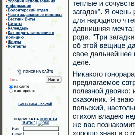
Условия использования
теплые и сочувств
информации
загадок". Я очень
Волонтерский отдел
Часто задаваемые вопросы
для народного чте
Вестник Виты
Цитаты
давнишняя мечта; 
Календарь
Как подать заявление в
роде. "Три загадк
полицию
Форум
об этой вещице д
Контакты
свое дальнейшее 
деле.
ПОИСК НА САЙТЕ:
Никакого гонорара
предлагаемое сот
на сайте
полезной двояко: 
в интернете
сказочник. Я знаю
БИОЭТИКА - почтой
польский, настоль
стихом владею нед
ПОДПИСКА НА
НОВОСТИ
же вас познакомит
"ВИТЫ"
|
Имя:
хорошо знаю и с 
E-mail: