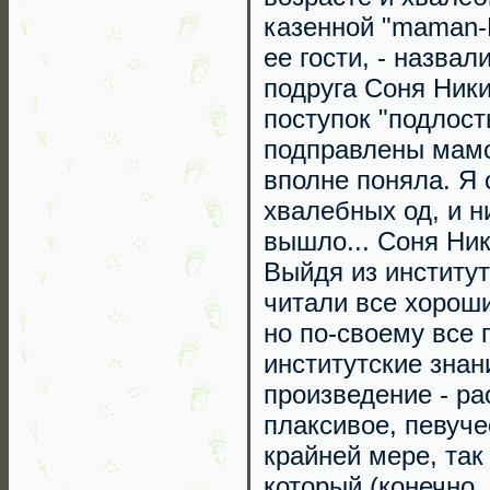
казенной "maman-R
ее гости, - назва
подруга Соня Ники
поступок "подлост
подправлены мамо
вполне поняла. Я 
хвалебных од, и н
вышло... Соня Ник
Выйдя из институт
читали все хороши
но по-своему все 
институтские знан
произведение - ра
плаксивое, певуче
крайней мере, так
который (конечно,