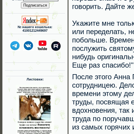
говорить. Дайте ж
Укажите мне тольк
№ нашего кошелька:
или переделать, н
41001212449697
побольше. Времени
послужить святому
нибудь оригинальн
Еще раз спасибо!"
После этого Анна
Листовки:
сотрудницею. Дело
времени этому дел
труды, посвящая е
вдохновения, так 
труда по поручав
из самых горячих