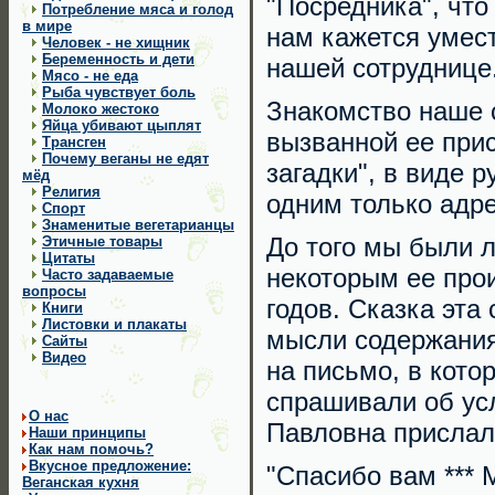
"Посредника", что
Потребление мяса и голод
в мире
нам кажется умест
Человек - не хищник
Беременность и дети
нашей сотруднице
Мясо - не еда
Рыба чувствует боль
Знакомство наше с
Молоко жестоко
Яйца убивают цыплят
вызванной ее прис
Трансген
Почему веганы не едят
загадки", в виде р
мёд
Религия
одним только адр
Cпорт
Знаменитые вегетарианцы
До того мы были 
Этичные товары
Цитаты
некоторым ее про
Часто задаваемые
вопросы
годов. Сказка эта
Книги
Листовки и плакаты
мысли содержания,
Сайты
Видео
на письмо, в кот
спрашивали об усл
О нас
Павловна прислал
Наши принципы
Как нам помочь?
Вкусное предложение:
"Спасибо вам *** 
Веганская кухня