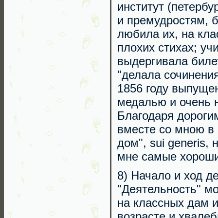
институт (петербу
и премудростям, 
любила их, на кла
плохих стихах; уч
выдергивала билет
"делала сочинения
1856 году выпуще
медалью и очень 
Благодаря дороги
вместе со мною в 
дом", sui generis
мне самые хороши
8) Начало и ход д
"Деятельность" мо
на классных дам и
возрасте и хвале