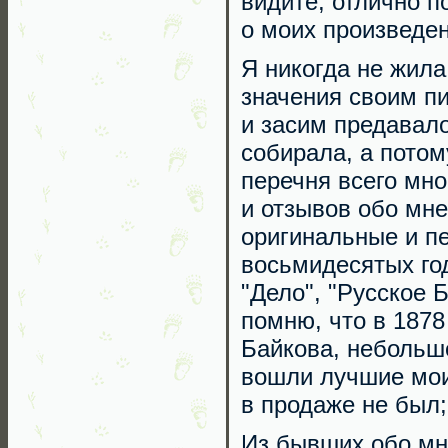
видите, отлично п
о моих произведе
Я никогда не жил
значения своим п
и засим предавало
собирала, а потом
перечня всего мно
и отзывов обо мне
оригинальные и п
восьмидесятых го
"Дело", "Русское Б
помню, что в 1878
Байкова, небольшо
вошли лучшие мои 
в продаже не был;
Из бывших обо мн