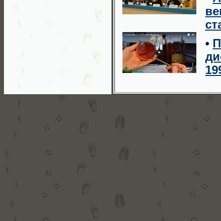
ве
ст
•
П
ди
19