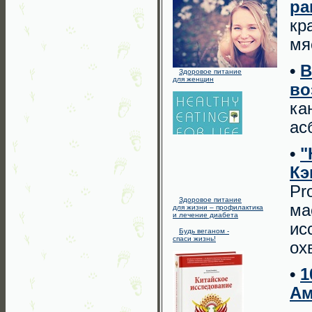
ра
кр
мя
•
В
Здоровое питание
для женщин
во
ка
ас
•
"
Кэ
Pr
Здоровое питание
ма
для жизни – профилактика
и лечение диабета
ис
Будь веганом -
спаси жизнь!
ох
•
1
Ам