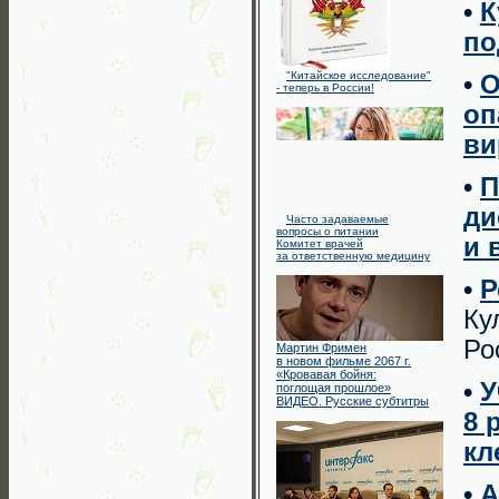
•
К
по
"Китайское исследование"
•
О
- теперь в России!
оп
ви
•
П
ди
Часто задаваемые
вопросы о питании
и 
Комитет врачей
за ответственную медицину
•
Р
Ку
Ро
Мартин Фримен
в новом фильме 2067 г.
«Кровавая бойня:
•
У
поглощая прошлое»
ВИДЕО. Русские субтитры
8 
кл
•
А