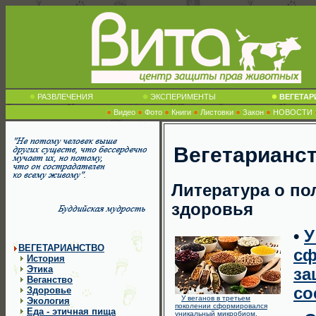
РАЗВЛЕЧЕНИЯ
ЭКСПЕРИМЕНТЫ
ВЕГЕТА
Видео
Фото
Книги
Листовки
Закон
НОВОСТИ
Вегетарианст
Литература о пол
здоровья
•
У
ВЕГЕТАРИАНСТВО
сф
История
Этика
за
Веганство
со
Здоровье
У веганов в третьем
Экология
поколении сформировался
Еда - этичная пища
уникальный микробиом,