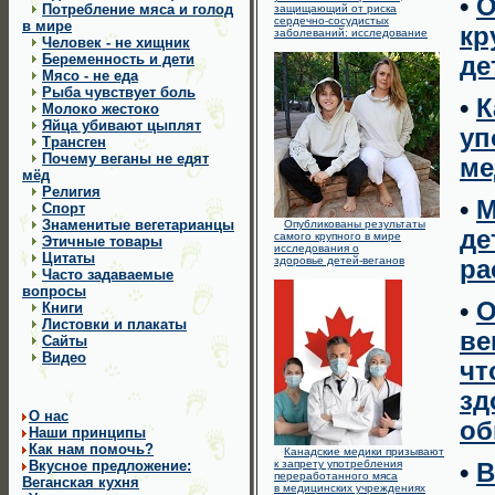
•
О
Потребление мяса и голод
защищающий от риска
сердечно-сосудистых
в мире
кр
заболеваний: исследование
Человек - не хищник
Беременность и дети
де
Мясо - не еда
Рыба чувствует боль
•
К
Молоко жестоко
Яйца убивают цыплят
уп
Трансген
Почему веганы не едят
ме
мёд
Религия
•
М
Cпорт
Знаменитые вегетарианцы
Опубликованы результаты
де
самого крупного в мире
Этичные товары
исследования о
Цитаты
здоровье детей-веганов
ра
Часто задаваемые
вопросы
•
О
Книги
Листовки и плакаты
ве
Сайты
Видео
чт
зд
О нас
об
Наши принципы
Как нам помочь?
Канадские медики призывают
Вкусное предложение:
к запрету употребления
•
В
переработанного мяса
Веганская кухня
в медицинских учреждениях