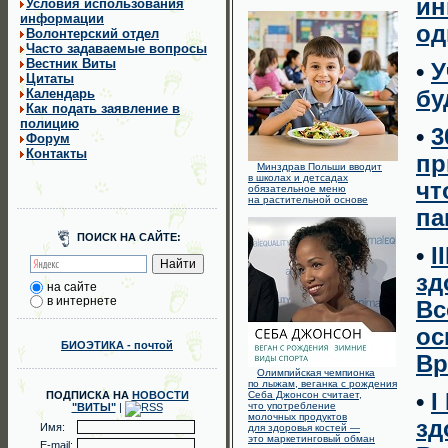
ин
Условия использования
информации
од
Волонтерский отдел
Часто задаваемые вопросы
Вестник Виты
•
У
Цитаты
Календарь
бу
Как подать заявление в
полицию
•
3
Форум
Контакты
пр
Минздрав Польши вводит
в школах и детсадах
чт
обязательное меню
на растительной основе
па
ПОИСК НА САЙТЕ:
•
I
зд
на сайте
в интернете
Вс
ос
БИОЭТИКА - почтой
Вр
Олимпийская чемпионка
по лыжам, веганка с рождения
ПОДПИСКА НА
НОВОСТИ
Себа Джонсон считает,
•
I
что употребление
"ВИТЫ"
|
молочных продуктов
зд
Имя:
для здоровья костей —
это маркетинговый обман
E-mail: