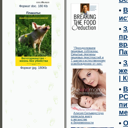
Формат doc. 180 Kb
•
В
Плакаты:
ис
•
З
пр
вр
"Преодолеваем
Па
пищевые соблазны.
Скрытые причины
пищевых пристрастий и
7 шагов к естественному
•
З
освобождению от них"
Формат jpg. 180Kb
же
| 
•
В
PC
пи
ме
Алисия Сильверстоун
написала книгу
о веганстве
•
О
и беременности