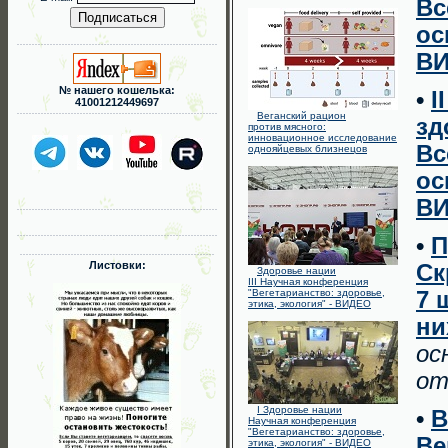
Вс
ос
В
№ нашего кошелька:
•
I
41001212449697
Веганский рацион
зд
против мясного:
инновационное исследование
Вс
однояйцевых близнецов
ос
В
•
П
Листовки:
Ск
Здоровье нации
III Научная конференция
"Вегетарианство: здоровье,
7 
этика, экология" - ВИДЕО
ни
ос
от
I Здоровье нации
•
В
Научная конференция
"Вегетарианство: здоровье,
Ве
этика, экология" - ВИДЕО