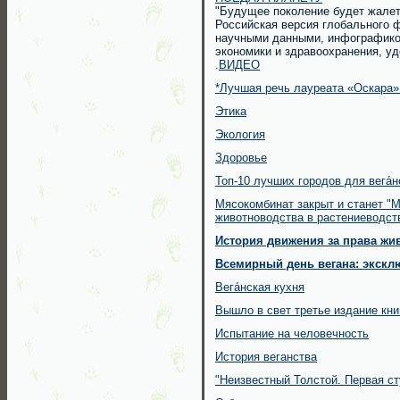
"Будущее поколение будет жалеть
Российская версия глобального 
научными данными, инфографикой
экономики и здравоохранения, уд
.
ВИДЕО
*Лучшая речь лауреата «Оскара»
Этика
Экология
Здоровье
Топ-10 лучших городов для вега́н
Мясокомбинат закрыт и станет "
животноводства в растениеводст
История движения за права жи
Всемирный день вегана: экскл
Вега́нская кухня
Вышло в свет третье издание кни
Испытание на человечность
История веганства
"Неизвестный Толстой. Первая ст