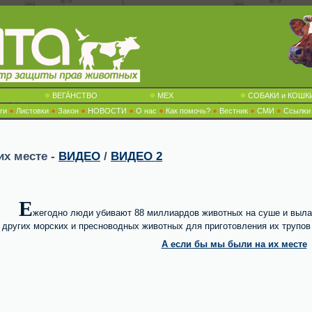
ВЕГА́НСТВО
МЕХ
СОБАКИ и КОШК
ги
Листовки
Закон
НОВОСТИ
О нас
Как помочь?
Вестник
СМИ
Ссылки
их месте -
ВИДЕО
/
ВИДЕО 2
Е
жегодно люди убивают 88 миллиардов животных на суше и выла
других морских и пресноводных животных для приготовления их трупов
А если бы мы были на их месте