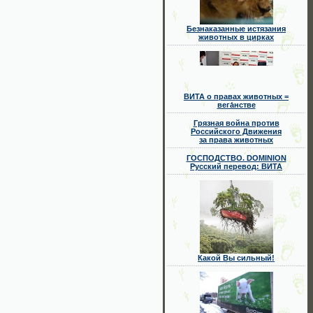
Безнаказанные истязания
животных в цирках
ВИТА о правах животных =
вега́нстве
Грязная война против
Российского Движения
за права животных
ГОСПОДСТВО. DOMINION
Русский перевод: ВИТА
Какой Вы сильный!