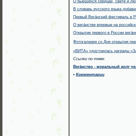
О бьющихся сердцах, свете и лю
В словарь русского языка добавил
Первый Вега́нский фестиваль в Р
О вега́нстве впервые на российс
Открытие первого в России вега́н
Фотогалерея со Дня открытия перв
«ВИТА» удостоилась награды «За
Ссылки по теме:
Вега́нство -
моральный долг че
•
Комментарии