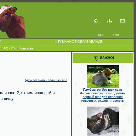
RUS
ENG
И
ГУМАННОЕ ОБРАЗОВАНИЕ
ФОРУМ
Контакты
ВАЖНО!
Будь вега́ном - спаси жизнь!
Гамбургер без прикрас
вливают 2,7 триллиона рыб и
Фильм поможет вам сделать
первый шаг для спасения
 в пищу.
животных, людей и планеты