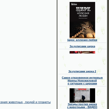
Цирк: иллюзия любви
За кулисами цирка
За кулисами цирка 2
Самое откровенное интервью
Ирины Новожиловой
о ситуации с цирками
ения животных, людей и планеты
Звёзды против цирка
с животными - ВИДЕО