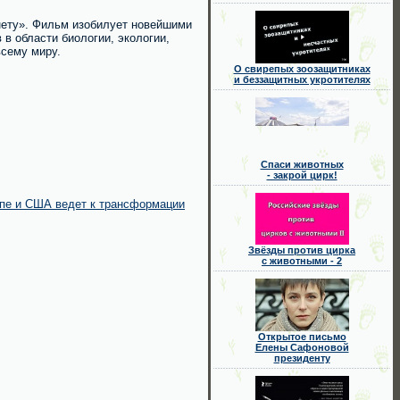
нету». Фильм изобилует новейшими
в области биологии, экологии,
всему миру.
О свирепых зоозащитниках
и беззащитных укротителях
Спаси животных
- закрой цирк!
опе и США ведет к трансформации
Звёзды против цирка
с животными - 2
Открытое письмо
Елены Сафоновой
президенту