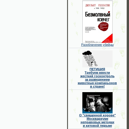
Разоблачение убийцы
ПЕТИЦИЯ
Требуем ввести
жесткий госконтроль
за разведением
животных-компаньонов
в стране!
О "священной корове"
Москвариуме
неправовых методах
и китовой тюрьме