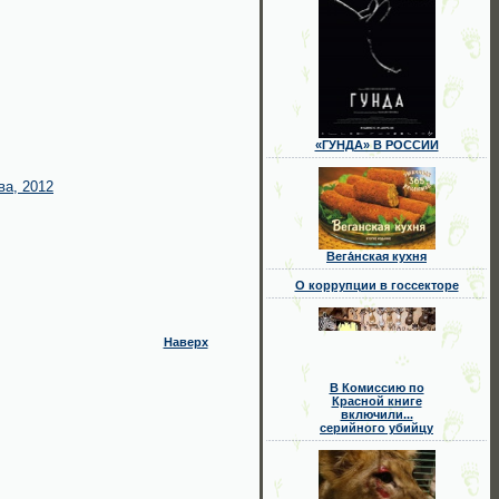
«ГУНДА» В РОССИИ
а, 2012
Вега́нская кухня
О коррупции в госсекторе
Наверх
В Комиссию по
Красной книге
включили...
серийного убийцу