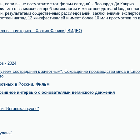
, если вы не посмотрите этот фильм сегодня" - Леонардо Ди Каприо.
фильма о взаимосвязи проблем экологии и животноводства «Поедая пла
, результатами общественных расследований, заключениями экспертов 
остоен наград 12 кинофестивалей и имеет более 10 млн просмотров по 
 за всю историю – Хоакин Феникс | ВИДЕО
ов - 2024
Музеем сострадания к животным". Сокращение производства мяса в Евр
во
вотных в России. Фильм
юзивное интервью с основателями веганского движения
ги "Веганская кухня"
упень"