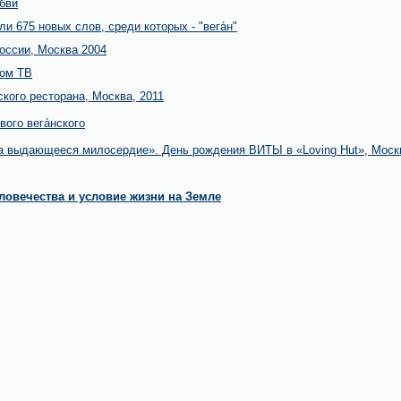
бви
и 675 новых слов, среди которых - "вега́н"
оссии, Москва 2004
ком ТВ
ского ресторана, Москва, 2011
ого вега́нского
 выдающееся милосердие». День рождения ВИТЫ в «Loving Hut», Москв
ловечества и условие жизни на Земле