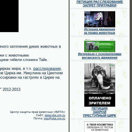
ПЕТИЦИЯ РАССЛЕДОВАНИЕ
ЗАПРЕТ ПРИТРАВКИ
История движения
за права животных
ного заточения диких животных в
Интервью с основателями
ки с животными.
веганского движения
щине гибели слонихи Тайк.
рках мира, в т.ч.
расследования
,
ов Цирка им. Никулина на Цветном
ссировки на гастрлях в Цирке на
" 2012-2013
ПЕТИЦИЯ
Центр защиты прав животных «ВИТА»
ЗАКРОЙ
Сайт:
www.vita.org.ru
ПРЕСТУПНЫЙ ЦИРК
Почта:
vita@vita.org.ru