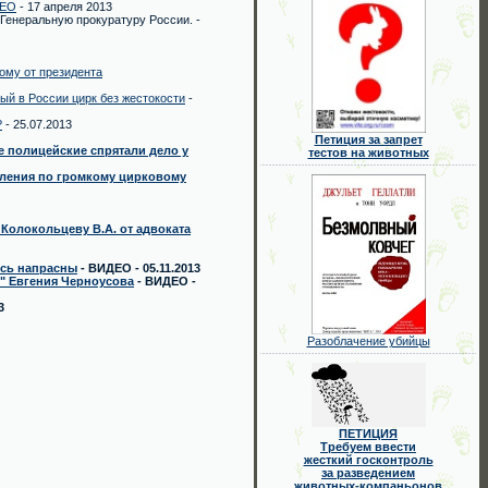
ДЕО
- 17 апреля 2013
Генеральную прокуратуру России. -
ому от президента
ый в России цирк без жестокости
-
?
- 25.07.2013
Петиция за запрет
е полицейские спрятали дело у
тестов на животных
пления по громкому цирковому
Колокольцеву В.А. от адвоката
ись напрасны
- ВИДЕО - 05.11.2013
" Евгения Черноусова
- ВИДЕО -
3
Разоблачение убийцы
ПЕТИЦИЯ
Требуем ввести
жесткий госконтроль
за разведением
животных-компаньонов