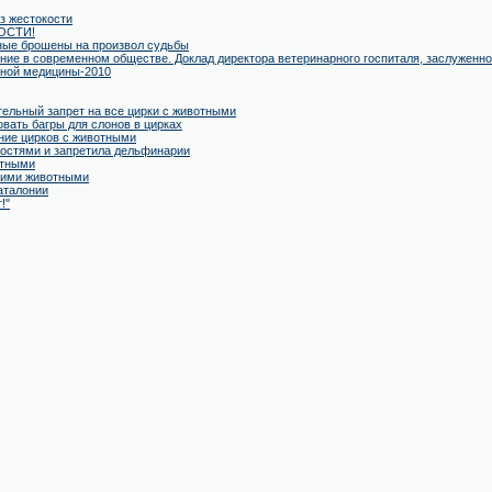
ез жестокости
ОСТИ!
тные брошены на произвол судьбы
ние в современном обществе. Доклад директора ветеринарного госпиталя, заслуженно
рной медицины-2010
тельный запрет на все цирки с животными
вать багры для слонов в цирках
ние цирков с животными
остями и запретила дельфинарии
отными
кими животными
аталонии
!"