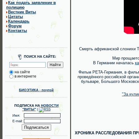
Как подать заявление в
полицию
Вестник Виты
Цитаты
Календарь
Форум
Контакты
Смерть африканской слонихи Т
ПОИСК НА САЙТЕ:
Мир прощаетс
В Германии началась
к
на сайте
Фильм PETA-Германия, в фильм
в интернете
проведённого российской орган
бульваре, Большого Московско
БИОЭТИКА - почтой
"За кули
ПОДПИСКА НА
НОВОСТИ
"ВИТЫ"
|
Имя:
E-mail:
ХРОНИКА РАССЛЕДОВАНИЯ ПР