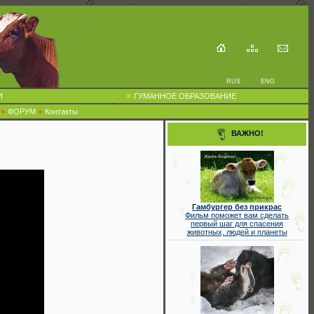
RUS
ENG
И
ГУМАННОЕ ОБРАЗОВАНИЕ
ФОРУМ
Контакты
ВАЖНО!
Гамбургер без прикрас
Фильм поможет вам сделать
первый шаг для спасения
животных, людей и планеты