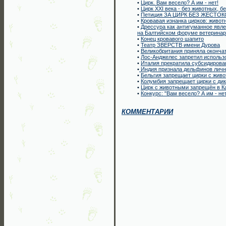
•
Цирк. Вам весело? А им - нет!
•
Цирк ХХI века - без животных, б
•
Петиция ЗА ЦИРК БЕЗ ЖЕСТОК
•
Кровавая изнанка цирков: живо
•
Дрессура как антигуманное явле
на Балтийском форуме ветерина
•
Конец кровавого шапито
•
Театр ЗВЕРСТВ имени Дурова
•
Великобритания приняла оконча
•
Лос-Анджелес запретил использо
•
Италия прекратила субсидирова
•
Индия признала дельфинов личн
•
Бельгия запрещает цирки с жив
•
Колумбия запрещает цирки с ди
•
Цирк с животными запрещён в К
•
Конкурс: "Вам весело? А им - нет
КОММЕНТАРИИ