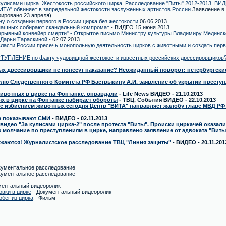
кулисами цирка. Жестокость российского цирка. Расследование "Виты" 2012-2013. ВИ
ИТА" обвиняет в запредельной жестокости заслуженных артистов России
Заявление в 
рировано 23 апреля)
 о создании первого в России цирка без жестокости
06.06.2013
пашных собирают скандальный компромат
- ВИДЕО 15 июня 2013
рерывный конвейер смерти" - Открытое письмо Министру культуры Владимиру Мединск
 Дарьи Тараскиной
- 02.07.2013
ласти России пресечь монопольную деятельность цирков с животными и создать перв
ПЛЕНИЕ по факту чудовищной жестокости известных российских дрессировщиков
ых дрессировщики не понесут наказание? Неожиданный поворот: петербургски
лю Следственного Комитета РФ Бастрыкину А.И. заявление об укрытии престу
ивотных в цирке на Фонтанке, оправдали
- Life News ВИДЕО - 21.10.2013
х в цирке на Фонтанке набирает обороты
- ТВЦ, События ВИДЕО - 22.10.2013
с избиением животных сегодня Центр "BИТА" направляет жалобу главе МВД РФ 
е показывают СМИ
- ВИДЕО - 02.11.2013
видео "За кулисами цирка-2" после протеста "Виты". Происки циркачей оказал
молчание по преступлениям в цирке, направлено заявление от адвоката "Виты
лжаются! Журналистское расследование ТВЦ "Линия защиты"
- ВИДЕО - 20.11.201
кументальное расследование
кументальное расследование
ментальный видеоролик
овки в цирке
- Документальный видеоролик
бег из цирка
- Фильм