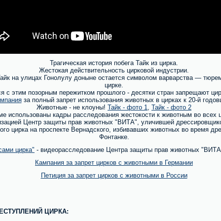
Трагическая история побега Тайк из цирка.
Жестокая действительность цирковой индустрии.
айк на улицах Гонолулу доныне остается символом варварства — тюрем
цирке.
я с этим позорным пережитком прошлого - десятки стран запрещают цир
ампания
за полный запрет использования животных в цирках к 20-й годов
Животные - не клоуны!
Тайк - фото 1
,
Тайк - фото 2
е использованы кадры расследования жестокости к животным во всех ци
изацией Центр защиты прав животных "ВИТА", уличившей дрессировщик
го цирка на проспекте Вернадского, избивавших животных во время дре
Фонтанке.
сами цирка"
- видеорасследование Центра защиты прав животных "ВИТА
Кампания за запрет цирков с животными в Германии
Петиция за запрет цирков с животными в России
ЕСТУПЛЕНИЙ ЦИРКА: