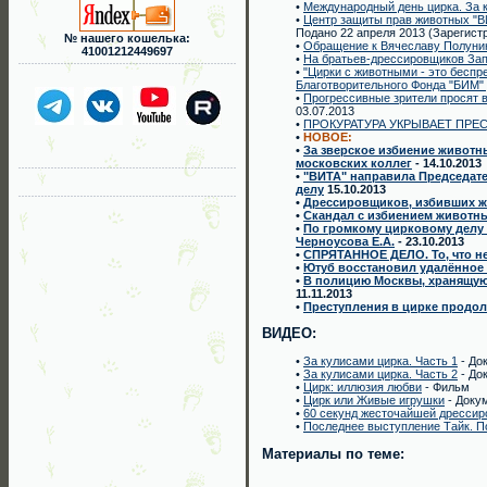
•
Международный день цирка. За 
•
Центр защиты прав животных "В
Подано 22 апреля 2013 (Зарегист
№ нашего кошелька:
•
Обращение к Вячеславу Полунину
41001212449697
•
На братьев-дрессировщиков За
•
"Цирки с животными - это бесп
Благотворительного Фонда "БИМ"
•
Прогрессивные зрители просят в
03.07.2013
•
ПРОКУРАТУРА УКРЫВАЕТ ПРЕСТУ
•
НОВОЕ:
•
За зверское избиение животн
московских коллег
- 14.10.2013
•
"ВИТА" направила Председате
делу
15.10.2013
•
Дрессировщиков, избивших ж
•
Скандал с избиением животны
•
По громкому цирковому делу 
Черноусова Е.А.
- 23.10.2013
•
СПРЯТАННОЕ ДЕЛО. То, что н
•
Ютуб восстановил удалённое 
•
В полицию Москвы, хранящую 
11.11.2013
•
Преступления в цирке продо
ВИДЕО:
•
За кулисами цирка. Часть 1
- До
•
За кулисами цирка. Часть 2
- До
•
Цирк: иллюзия любви
- Фильм
•
Цирк или Живые игрушки
- Доку
•
60 секунд жесточайшей дрессир
•
Последнее выступление Тайк. По
Материалы по теме: