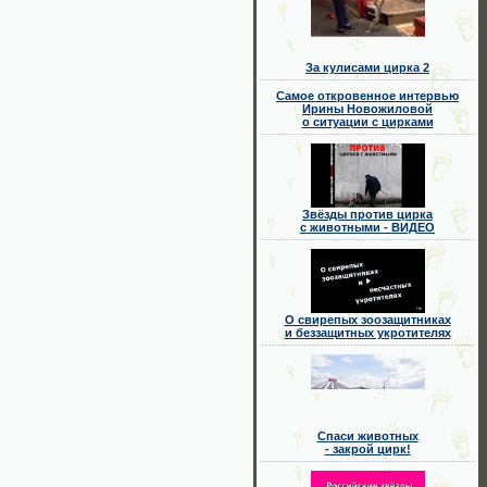
За кулисами цирка 2
Самое откровенное интервью
Ирины Новожиловой
о ситуации с цирками
Звёзды против цирка
с животными - ВИДЕО
О свирепых зоозащитниках
и беззащитных укротителях
Спаси животных
- закрой цирк!