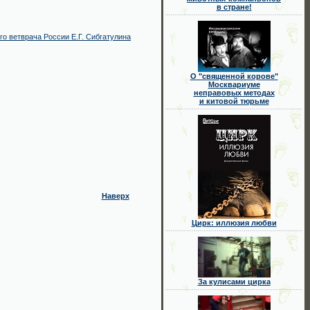
в стране!
го ветврача России Е.Г. Сибгатулина
О "священной корове"
Москвариуме
неправовых методах
и китовой тюрьме
Наверх
Цирк: иллюзия любви
За кулисами цирка