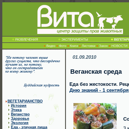
РАЗВЛЕЧЕНИЯ
ЭКСПЕРИМЕНТЫ
ВЕГЕТА
Видео
Фото
Книги
Листовки
Закон
НОВОСТИ
01.09.2010
Веганская среда
Еда без жестокости. Рец
Дню знаний - 1 сентября
ВЕГЕТАРИАНСТВО
История
Этика
Веганство
Со
Здоровье
Экология
Еда - этичная пища
3 