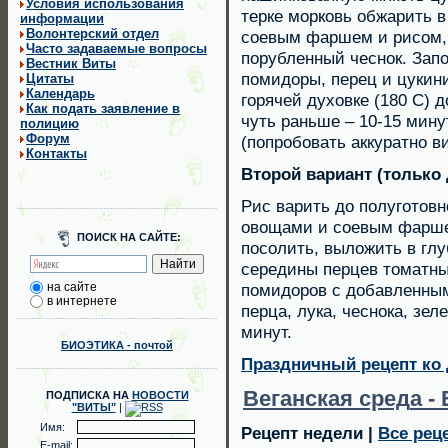
Условия использования
терке морковь обжарить 
информации
Волонтерский отдел
соевым фаршем и рисом, 
Часто задаваемые вопросы
порубленный чеснок. Зап
Вестник Виты
помидоры, перец и цукин
Цитаты
Календарь
горячей духовке (180 С) 
Как подать заявление в
чуть раньше – 10-15 мину
полицию
Форум
(попробовать аккуратно в
Контакты
Второй вариант (только 
Рис варить до полуготов
овощами и соевым фарше
ПОИСК НА САЙТЕ:
посолить, выложить в гл
середины перцев томатны
на сайте
помидоров с добавленным
в интернете
перца, лука, чеснока, зел
минут.
БИОЭТИКА - почтой
Праздничный рецепт ко 
Веганская сред
а -
ПОДПИСКА НА
НОВОСТИ
"ВИТЫ"
|
Имя:
Рецепт недели
|
Все рец
E-mail: