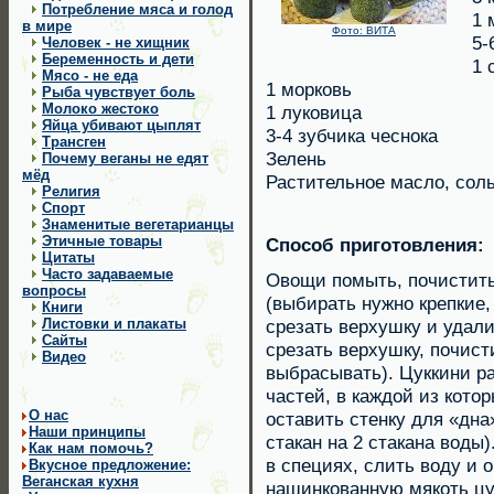
Потребление мяса и голод
1 
в мире
Фото: ВИТА
5-
Человек - не хищник
Беременность и дети
1 
Мясо - не еда
1 морковь
Рыба чувствует боль
Молоко жестоко
1 луковица
Яйца убивают цыплят
3-4 зубчика чеснока
Трансген
Зелень
Почему веганы не едят
мёд
Растительное масло, соль
Религия
Cпорт
Знаменитые вегетарианцы
Этичные товары
Способ приготовления:
Цитаты
Часто задаваемые
Овощи помыть, почистить
вопросы
(выбирать нужно крепкие,
Книги
Листовки и плакаты
срезать верхушку и удали
Сайты
срезать верхушку, почист
Видео
выбрасывать). Цуккини р
частей, в каждой из кото
О нас
оставить стенку для «дна
Наши принципы
стакан на 2 стакана воды
Как нам помочь?
в специях, слить воду и 
Вкусное предложение:
Веганская кухня
нашинкованную мякоть цук