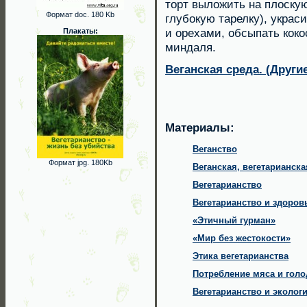
торт выложить на плоску
Формат doc. 180 Kb
глубокую тарелку), украс
и орехами, обсыпать коко
Плакаты:
миндаля.
Веганская среда. (Други
Материалы:
Веганство
Формат jpg. 180Kb
Веганская, вегетарианска
Вегетарианство
Вегетарианство и здоров
«Этичный гурман»
«Мир без жестокости»
Этика вегетарианства
Потребление мяса и голо
Вегетарианство и эколог