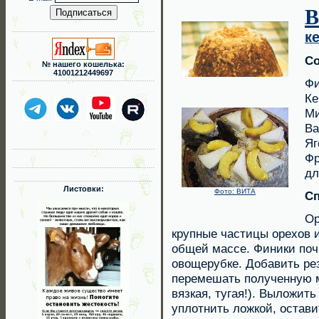
В
к
Со
№ нашего кошелька:
41001212449697
Фи
Ке
Ми
Ва
Яг
Фр
дл
Листовки:
Фото: ВИТА
Сп
Ор
крупные частицы орехов 
общей массе. Финики почи
овощерубке. Добавить ре
перемешать полученную м
вязкая, тугая!). Выложить
уплотнить ложкой, остави